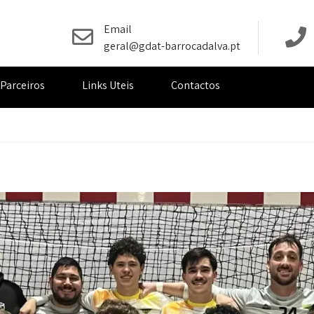
Email
geral@gdat-barrocadalva.pt
Parceiros
Links Uteis
Contactos