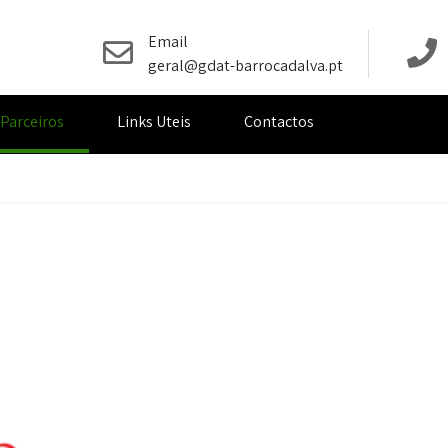
Email
geral@gdat-barrocadalva.pt
Parceiros
Links Uteis
Contactos