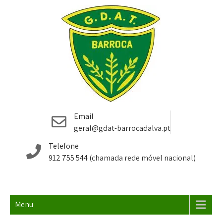
G.D.A.T. Barroca D'Alva
Futsal Alcochete São Francisco Montijo
Email
– Futsal Alcochete
geral@gdat-barrocadalva.pt
Telefone
912 755 544 (chamada rede móvel nacional)
Menu