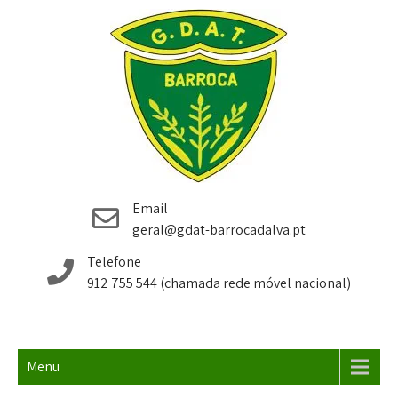
G.D.A.T. Barroca D'Alva
Futsal Alcochete São Francisco Montijo
Email
– Futsal Alcochete
geral@gdat-barrocadalva.pt
Telefone
912 755 544 (chamada rede móvel nacional)
Menu